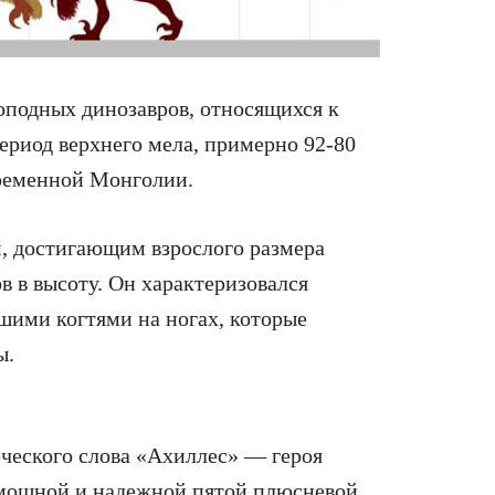
ероподных динозавров, относящихся к
ериод верхнего мела, примерно 92-80
временной Монголии.
, достигающим взрослого размера
ов в высоту. Он характеризовался
ими когтями на ногах, которые
ы.
еческого слова «Ахиллес» — героя
 мощной и надежной пятой плюсневой