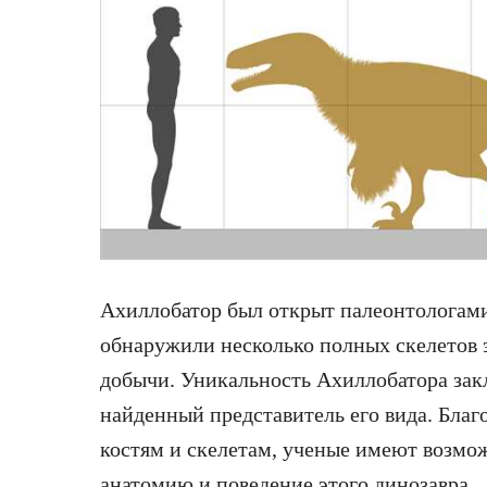
Ахиллобатор был открыт палеонтологами
обнаружили несколько полных скелетов э
добычи. Уникальность Ахиллобатора закл
найденный представитель его вида. Бла
костям и скелетам, ученые имеют возмож
анатомию и поведение этого динозавра.