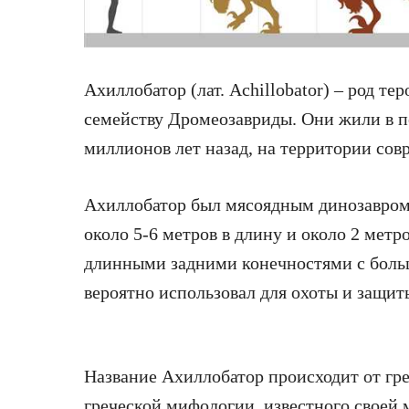
Ахиллобатор (лат. Achillobator) – род т
семейству Дромеозавриды. Они жили в п
миллионов лет назад, на территории со
Ахиллобатор был мясоядным динозавром
около 5-6 метров в длину и около 2 метр
длинными задними конечностями с больш
вероятно использовал для охоты и защит
Название Ахиллобатор происходит от гр
греческой мифологии, известного своей