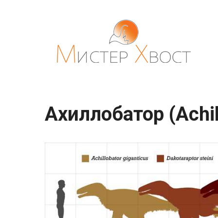
Перейти
к
контенту
Ахиллобатор (Achil