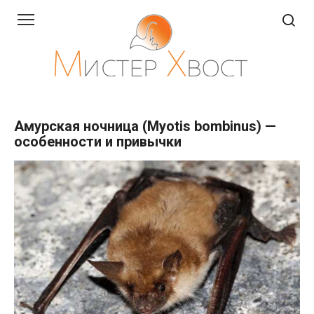
Перейти
к
контенту
Амурская ночница (Myotis bombinus) —
особенности и привычки