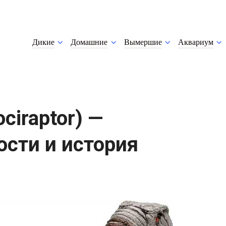
Дикие
Домашние
Вымершие
Аквариум
ciraptor) —
ости и история