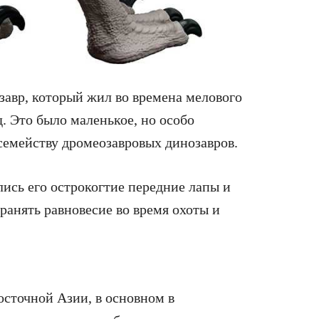
озавр, который жил во времена мелового
. Это было маленькое, но особо
семейству дромеозавровых динозавров.
ись его острокогтие передние лапы и
ранять равновесие во время охоты и
осточной Азии, в основном в