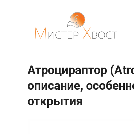
Перейти
к
контенту
Атроцираптор (Atro
описание, особенн
открытия