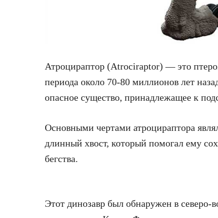
Атроцираптор (Atrociraptor) — это птер
периода около 70-80 миллионов лет назад
опасное существо, принадлежащее к под
Основными чертами атроцираптора являл
длинный хвост, который помогал ему сох
бегства.
Этот динозавр был обнаружен в северо-в