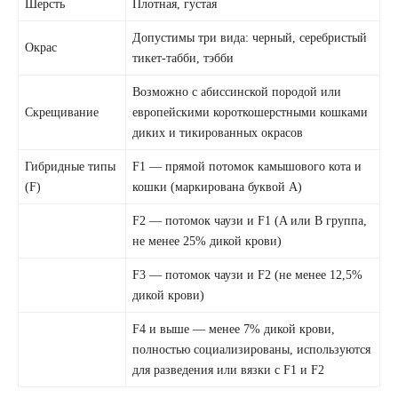
Шерсть
Плотная, густая
Допустимы три вида: черный, серебристый
Окрас
тикет-табби, тэбби
Возможно с абиссинской породой или
Скрещивание
европейскими короткошерстными кошками
диких и тикированных окрасов
Гибридные типы
F1 — прямой потомок камышового кота и
(F)
кошки (маркирована буквой А)
F2 — потомок чаузи и F1 (A или B группа,
не менее 25% дикой крови)
F3 — потомок чаузи и F2 (не менее 12,5%
дикой крови)
F4 и выше — менее 7% дикой крови,
полностью социализированы, используются
для разведения или вязки с F1 и F2