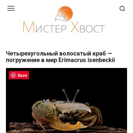
Перейти
к
контенту
Четырехугольный волосатый краб —
погружение в мир Erimacrus isenbeckii
Save