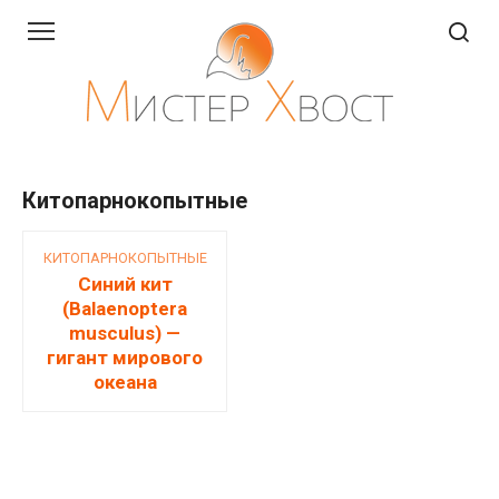
Перейти
к
контенту
Китопарнокопытные
КИТОПАРНОКОПЫТНЫЕ
Синий кит
(Balaenoptera
musculus) —
гигант мирового
океана