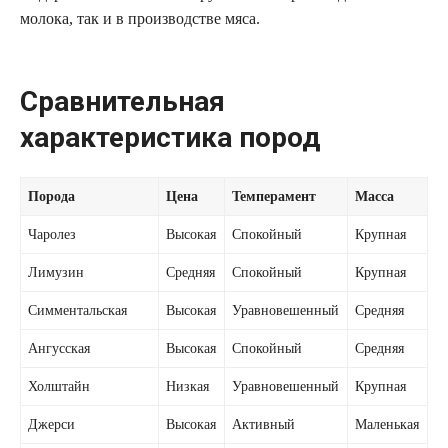
молока, так и в производстве мяса.
Сравнительная
характеристика пород
Порода
Цена
Темперамент
Масса
Чаролез
Высокая
Спокойный
Крупная
Лимузин
Средняя
Спокойный
Крупная
Симментальская
Высокая
Уравновешенный
Средняя
Ангусская
Высокая
Спокойный
Средняя
Холштайн
Низкая
Уравновешенный
Крупная
Джерси
Высокая
Активный
Маленькая