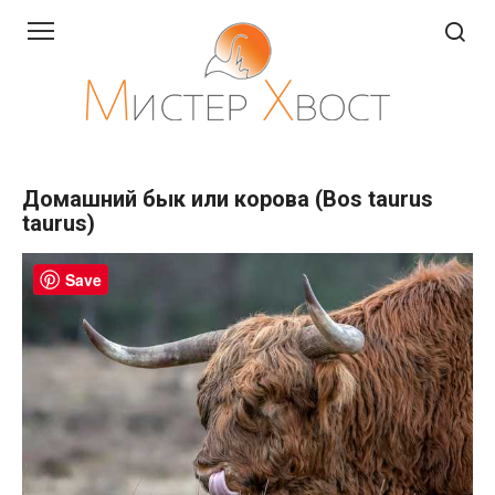
Перейти
к
контенту
Домашний бык или корова (Bos taurus
taurus)
Save