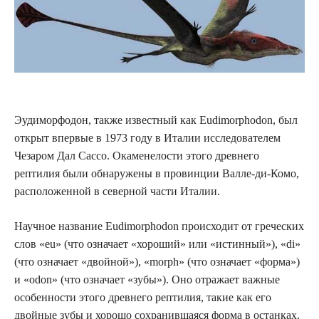
Эудиморфодон, также известный как Eudimorphodon, был
открыт впервые в 1973 году в Италии исследователем
Чезаром Дал Сассо. Окаменелости этого древнего
рептилия были обнаружены в провинции Валле-ди-Комо,
расположенной в северной части Италии.
Научное название Eudimorphodon происходит от греческих
слов «eu» (что означает «хороший» или «истинный»), «di»
(что означает «двойной»), «morph» (что означает «форма»)
и «odon» (что означает «зубы»). Оно отражает важные
особенности этого древнего рептилия, такие как его
двойные зубы и хорошо сохранившаяся форма в останках.