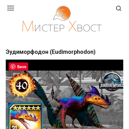
Перейти
к
контенту
Эудиморфодон (Eudimorphodon)
Save