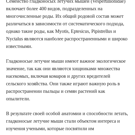
Семейство гладконосых летучих мышей (Vespertillionidae)
включает более 400 видов, подразделенных на
многочисленные роды. Их общий родовой состав может
различаться в зависимости от систематического подхода,
однако такие роды, как Myotis, Eptesicus, Pipistrellus и
Nyctalus являются наиболее распространенными и широко
известными.
Гладконосые летучие мыши имеют важное экологическое
значение, так как они являются хищниками множества
насекомых, включая комаров и других вредителей
сельского хозяйства. Они также играют важную роль в
распространении пыльцы и семян растений как
опылители.
В результате своей особой анатомии и способности летать,
гладконосые летучие мыши стали объектом интереса и
изучения учеными, которые посвятили им