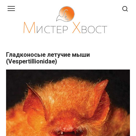
Перейти
к
контенту
Гладконосые летучие мыши
(Vespertillionidae)