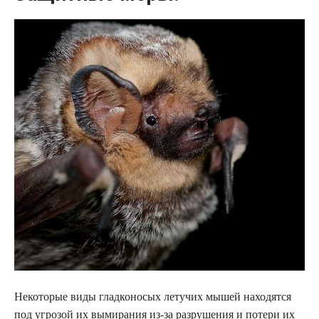
Некоторые виды гладконосых летучих мышей находятся
под угрозой их вымирания из-за разрушения и потери их