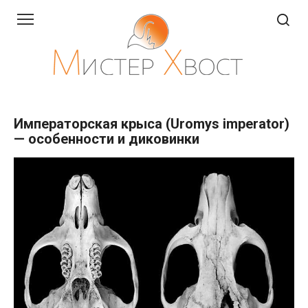
Перейти
к
контенту
Императорская крыса (Uromys imperator)
— особенности и диковинки