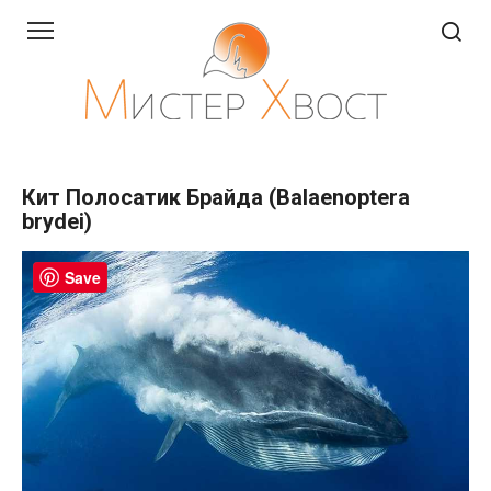
Перейти
к
контенту
Кит Полосатик Брайда (Balaenoptera
brydei)
Save