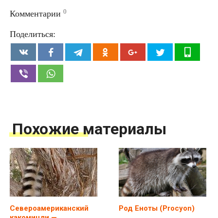
0
Комментарии
Поделиться:
Похожие материалы
Североамериканский
Род Еноты (Procyon)
какомицли —