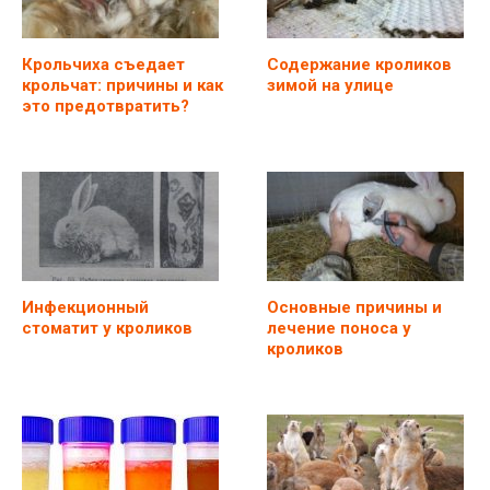
Крольчиха съедает
Содержание кроликов
крольчат: причины и как
зимой на улице
это предотвратить?
Инфекционный
Основные причины и
стоматит у кроликов
лечение поноса у
кроликов