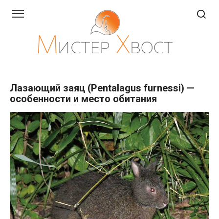
Перейти
к
контенту
Лазающий заяц (Pentalagus furnessi) —
особенности и место обитания