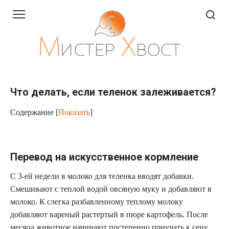
Перейти
к
контенту
Что делать, если теленок залеживается?
Содержание
[
Показать
]
Перевод на искусственное кормление
С 3-ей недели в молоко для теленка вводят добавки.
Смешивают с теплой водой овсяную муку и добавляют в
молоко. К слегка разбавленному теплому молоку
добавляют вареный растертый в пюре картофель. После
месяца животное начинают постепенно приучать к сену.