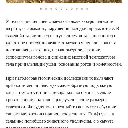
У телят с диспепсией отмечают также взъерошенность
шерсти, ее ломкость, нарушения походки, дрожь в теле. В
тяжелой стадии перед наступлением летального исхода
животное постоянно лежит, отмечается непроизвольная
постоянная дефекация, неравномерное дыхание,
запрокинутая голова и снижение местной температуры
тела при пальпации ушей, основания рогов и конечностей.
При патологоанатомических исследованиях выявляют
дряблость мышц, бледную, желеобразную подкожную
клетчатку, отсутствие эпикардиального жира, мелкие
кровоизлияния на эндокарде, уменьшение размеров
селезенки. Желудочно-кишечный тракт имеет набухшие
слизистые, кровоизлияния, покраснения. Лимфоузлы в
сальнике погибшего животного увеличены, а в сычуге