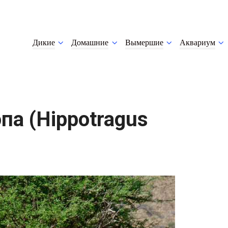
Дикие
Домашние
Вымершие
Аквариум
а (Hippotragus