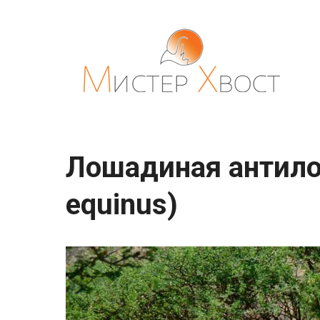
Перейти
к
контенту
Лошадиная антилоп
equinus)