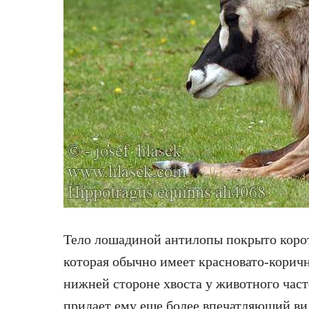
Тело лошадиной антилопы покрыто корот
которая обычно имеет красновато-коричн
нижней стороне хвоста у животного част
придает ему еще более впечатляющий ви