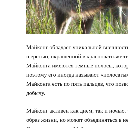
Майконг обладает уникальной внешность
шерстью, окрашенной в красновато-желты
Майконга имеются темные полосы, кото
поэтому его иногда называют «полосатым
Майконга есть по пять пальцев, что позв
добычу.
Майконг активен как днем, так и ночью
образ жизни, но может объединяться в н