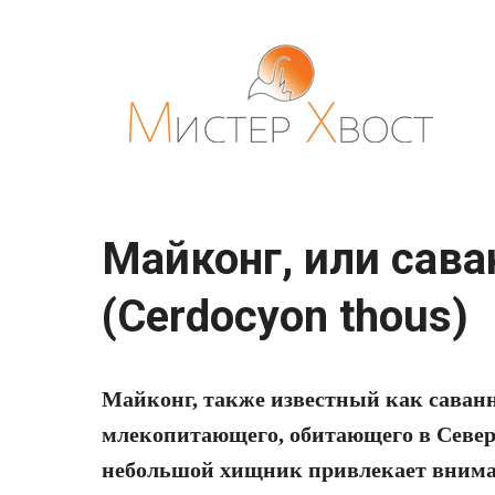
Перейти
к
контенту
Майконг, или сав
(Cerdocyon thous)
Майконг, также известный как саван
млекопитающего, обитающего в Севе
небольшой хищник привлекает внима