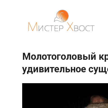
Перейти
к
контенту
Молотоголовый к
удивительное сущ