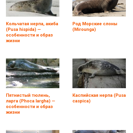
Кольчатая нерпа, акиба
Род Морские слоны
(Pusa hispida) —
(Mirounga)
особенности и образ
жизни
Пятнистый тюлень,
Каспийская нерпа (Pusa
ларга (Phoca largha) —
caspica)
особенности и образ
жизни