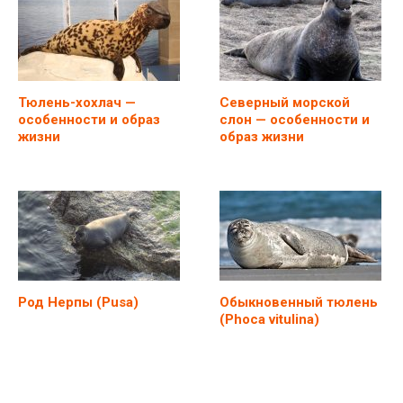
Тюлень-хохлач —
Северный морской
особенности и образ
слон — особенности и
жизни
образ жизни
Род Нерпы (Pusa)
Обыкновенный тюлень
(Phoca vitulina)