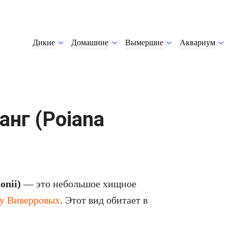
Дикие
Домашние
Вымершие
Аквариум
нг (Poiana
onii)
— это небольшое хищное
ву Виверровых
. Этот вид обитает в