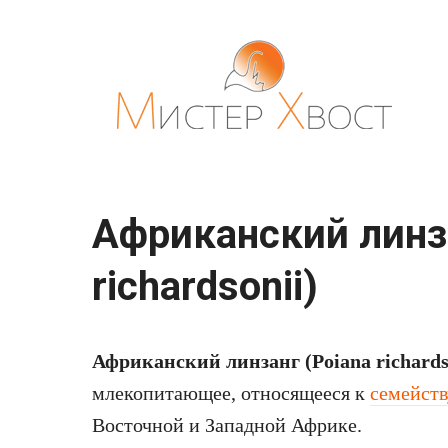
Перейти
к
контенту
Африканский линза
richardsonii)
Африканский линзанг (Poiana richards
млекопитающее, относящееся к
семейст
Восточной и Западной Африке.