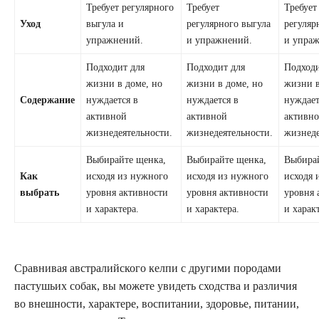
Требует регулярного
Требует
Требует
Уход
выгула и
регулярного выгула
регуляр
упражнений.
и упражнений.
и упра
Подходит для
Подходит для
Подходи
жизни в доме, но
жизни в доме, но
жизни в
Содержание
нуждается в
нуждается в
нуждает
активной
активной
активн
жизнедеятельности.
жизнедеятельности.
жизнеде
Выбирайте щенка,
Выбирайте щенка,
Выбира
Как
исходя из нужного
исходя из нужного
исходя 
выбрать
уровня активности
уровня активности
уровня 
и характера.
и характера.
и харак
Сравнивая австралийского келпи с другими породами
пастушьих собак, вы можете увидеть сходства и различия
во внешности, характере, воспитании, здоровье, питании,