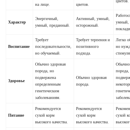
цветов.
на лице.
цветов.
Работос
Энергичный,
Активный, умный,
Характер
умный,
умный, преданный.
осторожный.
поклади
Требует
Требует терпения и
Легко о
Воспитание
последовательности,
позитивного
но нужд
но обучаемый.
подхода.
стимуля
Обычно здоровая
Обычно
порода, но
порода,
подвержена
Обычно здоровая
подвер
Здоровье
определенным
порода.
некото
генетическим
генетич
заболеваниям.
заболев
Рекомендуется
Рекомендуется
Рекомен
Питание
сухой корм
сухой корм
сухой к
высокого качества.
высокого качества.
высоког