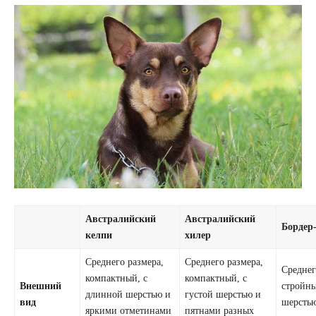
Австралийский
Австралийский
Бордер
келпи
хилер
Среднего размера,
Среднего размера,
Среднег
компактный, с
компактный, с
Внешний
стройны
длинной шерстью и
густой шерстью и
вид
шерсть
яркими отметинами
пятнами разных