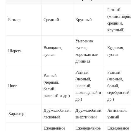
Разный
(миниатюрн
Размер
Средний
Крупный
средний,
крупный)
Умеренно
Вьющаяся,
густая,
Кудрявая,
Шерсть
густая
короткая или
густая
длинная
Разный
Разный
Разный
(черный,
(черный,
(черный,
Цвет
палевый,
белый,
белый,
шоколадный и
серебристый
палевый и др.)
др.)
др.)
Дружелюбный,
Дружелюбный,
Активный,
Характер
ласковый
энергичный
умный
Ежедневное
Еженедельное
Ежедневное