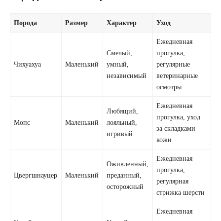
Порода
Размер
Характер
Уход
Ежедневная
Смелый,
прогулка,
Чихуахуа
Маленький
умный,
регулярные
независимый
ветеринарные
осмотры
Ежедневная
Любящий,
прогулка, уход
Мопс
Маленький
лояльный,
за складками
игривый
кожи
Ежедневная
Оживленный,
прогулка,
Цвергшнауцер
Маленький
преданный,
регулярная
осторожный
стрижка шерсти
Ежедневная