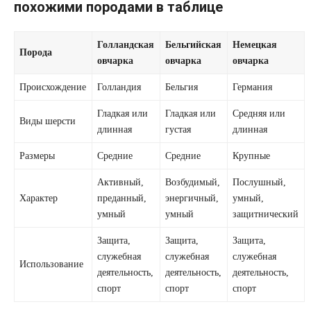
похожими породами в таблице
Голландская
Бельгийская
Немецкая
Порода
овчарка
овчарка
овчарка
Происхождение
Голландия
Бельгия
Германия
Гладкая или
Гладкая или
Средняя или
Виды шерсти
длинная
густая
длинная
Размеры
Средние
Средние
Крупные
Активный,
Возбудимый,
Послушный,
Характер
преданный,
энергичный,
умный,
умный
умный
защитнический
Защита,
Защита,
Защита,
служебная
служебная
служебная
Использование
деятельность,
деятельность,
деятельность,
спорт
спорт
спорт