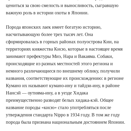
цениться за свою смелость и выносливость, сыгравшую
важную роль в истории охоты в Японии.
Порода японских лаек имеет богатую историю,
насчитывающую более трех тысяч лет. Она
сформировалась в горных районах полуострова Кии, на
территориях княжества Кисю, которые в настоящее время
занимают префектуры Миэ, Нара и Вакаяма. Собаки,
происходящие из разных местностей этого региона и
немного различающиеся по внешнему облику, получили
названия, соответствующие их происхождению: в регионе
Кумано их называют кумано-ину и тайдзи-ину, в районе
Нансэй — оутияма-ину, а в уезде Хидака
преимущественно разводят белых хидака-кэй. Общее
название породы «кисю» стало употребляться после
утверждения стандарта Nippo в 1934 году. В том же году
порода была признана национальным достоянием Японии.