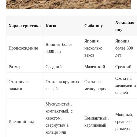
Хоккайдо-
Характеристика
Кисю
Сиба-ину
ину
Япония,
Япония,
Япония, более
Происхождение
несколько
более 300
3000 лет
веков
лет
Размер
Средний
Маленький
Средний
Охота на
Охотничьи
Охота на крупных
Охота на
медведей и
навыки
зверей
мелкую дичь
оленей
Мускулистый,
компактный, с
Мощный,
хвостом,
Компактный,
Внешний вид
среднего
свёрнутым в
карликовый
размера
кольцо или