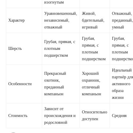
изогнутым
Уравновешенный,
Живой,
Отважный,
Характер
независимый,
бдительный,
преданный
отважный
игривый
умный
Грубая,
Грубая,
Грубая, прямая, с
прямая, с
прямая, с
Шерсть
плотным
плотным
плотным
подшерстком
подшерстком
подшерстк
Идеальный
Прекрасный
Хороший
партнёр дл
охотник,
охранник,
Особенности
активного
преданный
отличный
образа
компаньон
компаньон
жизни
Зависит от
Относительно
Стоимость
происхождения и
Средняя
доступен
родословной