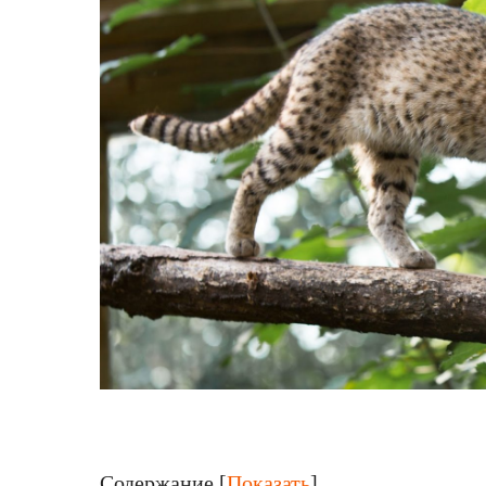
Содержание
[
Показать
]