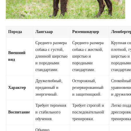
Порода
Лангхаар
Ризеншнауцер
Леонберге
Среднего размера
Среднего размера
Крупная со
собака с густой,
собака с жесткой,
плотной, г
Внешний
длинной шерстью
шерстью и
шерстью и
вид
и породными
породными
породным
стандартами.
стандартами.
стандартам
Дружелюбный,
Осторожный,
Спокойный
Характер
преданный и
резервированный
уравновеш
энергичный.
и защитницкий.
и дружелю
Требует терпения
Требует строгой и
Легко подд
Воспитание
и стабильного
последовательной
дрессировк
обучения.
тренировки.
тренировк
Обычно