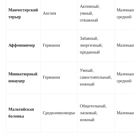
Активный,
Манчестерский
Маленьки
Англия
умный,
терьер
средний
отважный
Забавный,
Аффенпинчер
Германия
энергичный,
Маленьк
преданный
Умный,
Миниатюрный
Маленьки
Германия
самостоятельный,
шнауцер
средний
нежный
Общительный,
Мальтийская
Средиземноморье
ласковый,
Маленьк
болонка
нежный