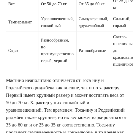
От 25 до 3
Вес
От 50 до 70 кг
От 35 до 60 кг
кг
Уравновешенный,
Самоуверенный,
Сильный,
Темперамент
спокойный
дружелюбный
гордый
Светло-
Разнообразные,
пшеничны
но
Окрас
Разнообразные
до
преимущественно
красновато
серый, черный
пшенично
Мастино неаполитано отличается от Тоса-ину и
Родезийского риджбека как внешне, так и по характеру.
Первый имеет крупный размер и может достигать веса от
50 до 70 кг. Характер у них спокойный и
уравновешенный. Тем временем, Тоса-ину и Родезийский
риджбек также крупные, но их вес может варьироваться от
35 до 60 кг и от 25 до 35 кг соответственно. Тоса-ину
проявляет самоуверенность и дружелюбие, в то время как