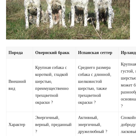
Порода
Овернский бракк
Испанская сеттер
Ирланд
Крупная
Крупная собака с
Среднего размера
густой,
короткой, гладкой
собака с длинной,
шерстью
Внешний
шерстью,
шелковистой
может б
вид
преимущественно
шерстью, также
разнооб
трехцветной
трехцветной
основна
окраски ?
окраски ?
?
Энергичный,
Активный,
Спокой
Характер
верный, преданный
энергичный,
доброд
?
дружелюбный ?
ласковы