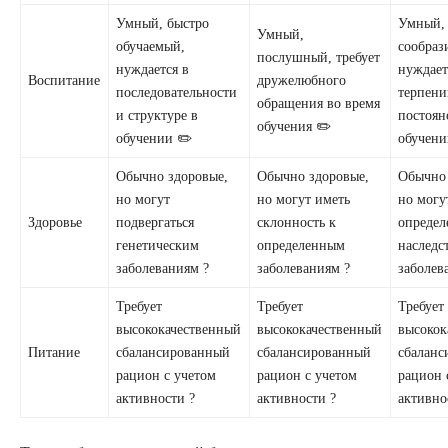
Умный, быстро
Умный,
Умный,
обучаемый,
сообраз
послушный, требует
нуждается в
нуждает
Воспитание
дружелюбного
последовательности
терпени
обращения во время
и структуре в
постоян
обучения ✏️
обучении ✏️
обучени
Обычно здоровые,
Обычно здоровые,
Обычно 
но могут
но могут иметь
но могу
Здоровье
подвергаться
склонность к
опреде
генетическим
определенным
наследс
заболеваниям ?
заболеваниям ?
заболев
Требует
Требует
Требует
высококачественный
высококачественный
высокок
Питание
сбалансированный
сбалансированный
сбалан
рацион с учетом
рацион с учетом
рацион 
активности ?
активности ?
активно