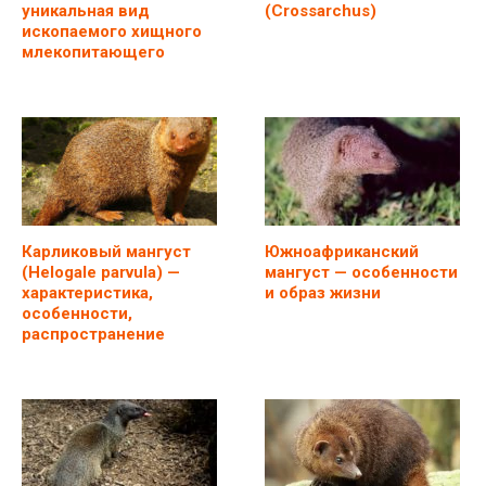
уникальная вид
(Crossarchus)
ископаемого хищного
млекопитающего
Карликовый мангуст
Южноафриканский
(Helogale parvula) —
мангуст — особенности
характеристика,
и образ жизни
особенности,
распространение