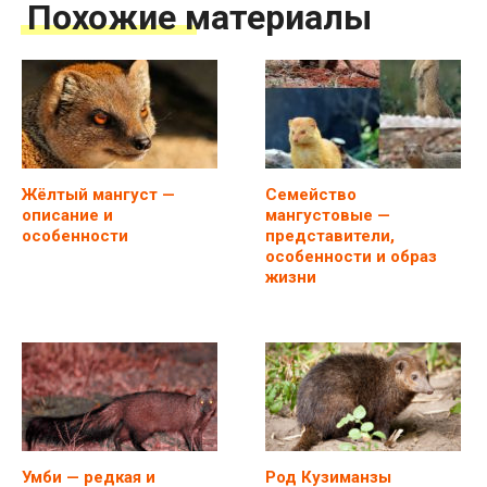
Похожие материалы
Жёлтый мангуст —
Семейство
описание и
мангустовые —
особенности
представители,
особенности и образ
жизни
Умби — редкая и
Род Кузиманзы