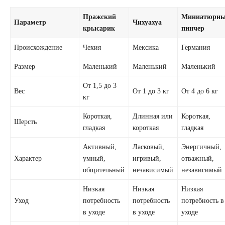
Пражский
Миниатюрн
Параметр
Чихуахуа
крысарик
пинчер
Происхождение
Чехия
Мексика
Германия
Размер
Маленький
Маленький
Маленький
От 1,5 до 3
Вес
От 1 до 3 кг
От 4 до 6 кг
кг
Короткая,
Длинная или
Короткая,
Шерсть
гладкая
короткая
гладкая
Активный,
Ласковый,
Энергичный,
Характер
умный,
игривый,
отважный,
общительный
независимый
независимый
Низкая
Низкая
Низкая
Уход
потребность
потребность
потребность в
в уходе
в уходе
уходе