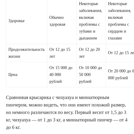
Некоторые
Некоторые
заболевания,
заболевания,
Обычно
включая
включая
Здоровье
здоровая
проблемы с
проблемы с
зубами и
сердцем и
дыханием
глазами
Продолжительность
От 12 до 15
От 12 до 20
От 12 до 15 ле
жизни
лет
лет
От 15 000 до
От 10 000 до
От 20 000 до 
Цена
40 000
50 000
000 рублей
рублей
рублей
Сравнивая крысарика с чихуахуа и миниатюрным
пинчером, можно видеть, что они имеют похожий размер,
но немного различаются по весу. Первый весит от 1,5 до 3
кг, чихуахуа — от 1 до 3 кг, а миниатюрный пинчер — от 4
до 6 кг.