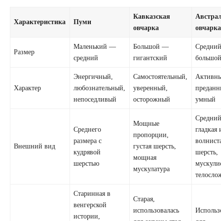
Кавказская
Австра
Характеристика
Пуми
овчарка
овчарк
Маленький —
Большой —
Средни
Размер
средний
гигантский
большо
Энергичный,
Самостоятельный,
Активн
Характер
любознательный,
уверенный,
преданн
непоседливый
осторожный
умный
Средний
Мощные
Среднего
гладкая 
пропорции,
размера с
волнист
Внешний вид
густая шерсть,
кудрявой
шерсть,
мощная
шерстью
мускули
мускулатура
телосло
Старинная в
Старая,
венгерской
использовалась
Использ
истории,