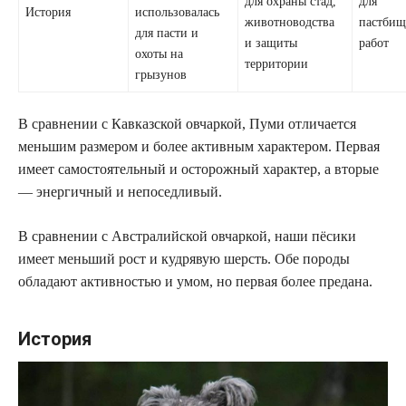
для охраны стад,
для
История
использовалась
животноводства
пастби
для пасти и
и защиты
работ
охоты на
территории
грызунов
В сравнении с Кавказской овчаркой, Пуми отличается
меньшим размером и более активным характером. Первая
имеет самостоятельный и осторожный характер, а вторые
— энергичный и непоседливый.
В сравнении с Австралийской овчаркой, наши пёсики
имеет меньший рост и кудрявую шерсть. Обе породы
обладают активностью и умом, но первая более предана.
История