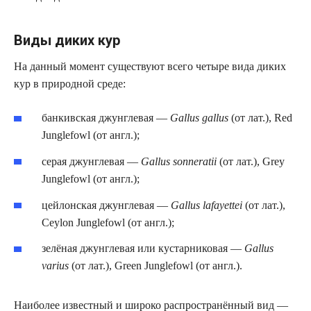
Виды диких кур
На данный момент существуют всего четыре вида диких
кур в природной среде:
банкивская джунглевая —
Gallus gallus
(от лат.), Red
Junglefowl (от англ.);
серая джунглевая —
Gallus sonneratii
(от лат.), Grey
Junglefowl (от англ.);
цейлонская джунглевая —
Gallus lafayettei
(от лат.),
Ceylon Junglefowl (от англ.);
зелёная джунглевая или кустарниковая —
Gallus
varius
(от лат.), Green Junglefowl (от англ.).
Наиболее известный и широко распространённый вид —