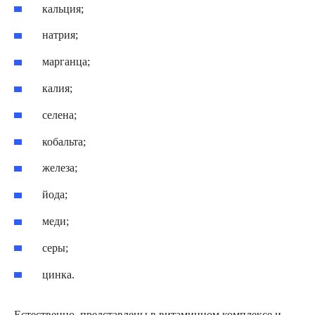
кальция;
натрия;
марганца;
калия;
селена;
кобальта;
железа;
йода;
меди;
серы;
цинка.
Естественно, представлены в витаминном комплексе и