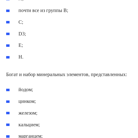
почти все из группы В;
С;
D3;
Е;
Н.
Богат и набор минеральных элементов, представленных:
йодом;
цинком;
железом;
кальцием;
марганцем;