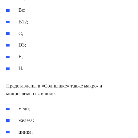
Вс;
В12;
С;
D3;
Е;
Н.
Представлены в «Солнышке» также макро- и
микроэлементы в виде:
меди;
железа;
цинка;