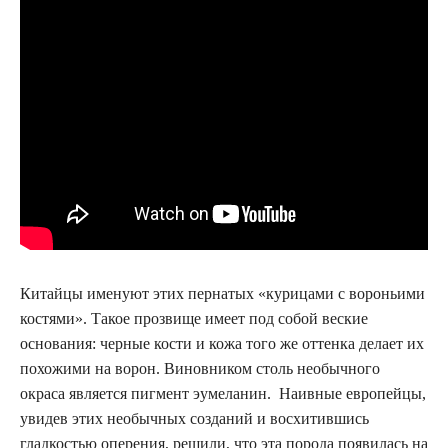
Китайцы именуют этих пернатых «курицами с вороньими
костями». Такое прозвище имеет под собой веские
основания: черные кости и кожа того же оттенка делает их
похожими на ворон. Виновником столь необычного
окраса является пигмент эумеланин. Наивные европейцы,
увидев этих необычных созданий и восхитившись
гладкостью оперения, решили, что эта порода появилась на