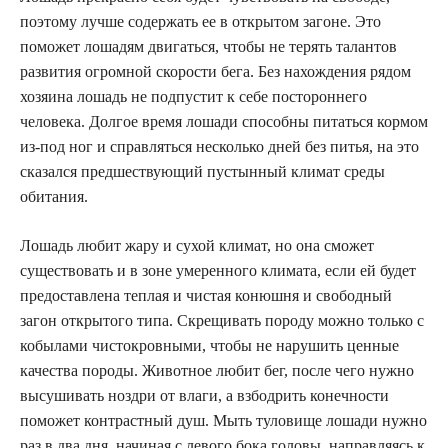
поэтому лучше содержать ее в открытом загоне. Это
поможет лошадям двигаться, чтобы не терять талантов
развития огромной скорости бега. Без нахождения рядом
хозяина лошадь не подпустит к себе постороннего
человека. Долгое время лошади способны питаться кормом
из-под ног и справляться несколько дней без питья, на это
сказался предшествующий пустынный климат среды
обитания.
Лошадь любит жару и сухой климат, но она сможет
существовать и в зоне умеренного климата, если ей будет
предоставлена теплая и чистая конюшня и свободный
загон открытого типа. Скрещивать породу можно только с
кобылами чистокровными, чтобы не нарушить ценные
качества породы. Животное любит бег, после чего нужно
высушивать ноздри от влаги, а взбодрить конечности
поможет контрастный душ. Мыть туловище лошади нужно
раз в два дня, начиная с левого бока головы, направляясь к