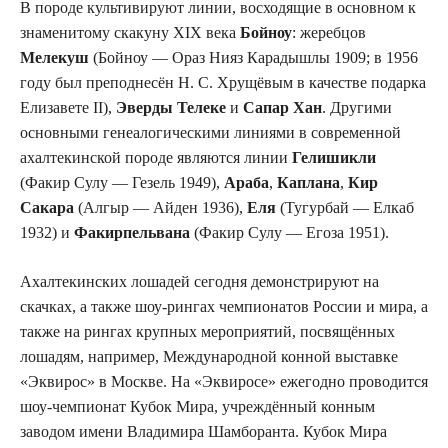
В породе культивируют линии, восходящие в основном к
знаменитому скакуну XIX века
Бойноу
: жеребцов
Мелекуш
(Бойноу — Ораз Нияз Карадышлы 1909; в 1956
году был преподнесён Н. С. Хрущёвым в качестве подарка
Елизавете II),
Эверды Телеке
и
Сапар Хан
. Другими
основными генеалогическими линиями в современной
ахалтекинской породе являются линии
Гелишикли
(Факир Сулу — Гезель 1949),
Араба
,
Каплана
,
Кир
Сакара
(Алгыр — Айден 1936),
Еля
(Тугурбай — Елкаб
1932) и
Факирпельвана
(Факир Сулу — Егоза 1951).
Ахалтекинских лошадей сегодня демонстрируют на
скачках, а также шоу-рингах чемпионатов России и мира, а
также на рингах крупных мероприятий, посвящённых
лошадям, например, Международной конной выставке
«Эквирос» в Москве. На «Эквиросе» ежегодно проводится
шоу-чемпионат Кубок Мира, учреждённый конным
заводом имени Владимира Шамборанта. Кубок Мира