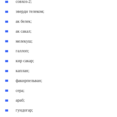
совхоз-2;
эверди телеком;
ак белек;
ак сакал;
мелекуш;
галлоп;
кир сакар;
каплан;
факирпельван;
сера;
араб;
гундогар;