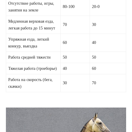
Отсутствие работы, игры,
80-100
20-0
занятия на земле
Медленная верховая езда,
70
30
легкая работа до 15 минут
Упряжная езда, легкий
60
40
конкур, выездка
Работа средней тяжести
50
50
Тяжелая работа (троеборье)
40
60
Работа на скорость (бега,
30
70
скачки)