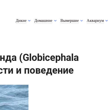
Дикие
Домашние
Вымершие
Аквариум
да (Globicephala
сти и поведение