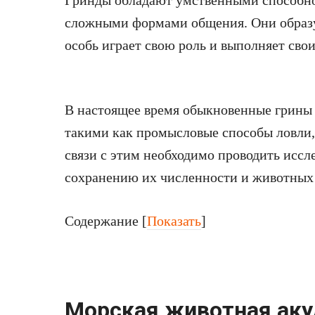
Гринды обладают умственными способн
сложными формами общения. Они образу
особь играет свою роль и выполняет сво
В настоящее время обыкновенные грины 
такими как промысловые способы ловли,
связи с этим необходимо проводить иссл
сохранению их численности и животных
Содержание
[
Показать
]
Морская животная аку