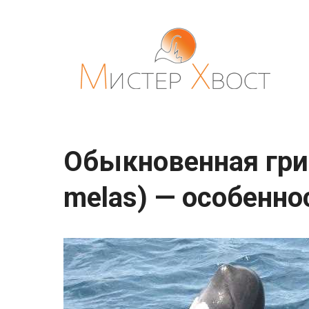
Перейти
к
контенту
Обыкновенная грин
melas) — особенно