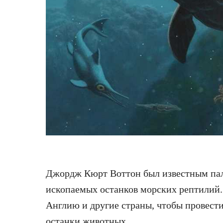
Джордж Кюрт Воттон был известным пал
ископаемых останков морских рептилий.
Англию и другие страны, чтобы провест
останки животных.