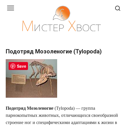
Перейти
к
контенту
Подотряд Мозоленогие (Tylopoda)
Save
Подотряд Мозоленогие
(Tylopoda) — группа
парнокопытных животных, отличающихся своеобразной
строение ног и специфическими адаптациями к жизни в