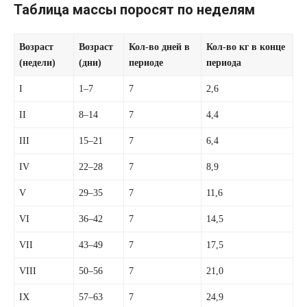
Таблица массы поросят по неделям
Возраст
Возраст
Кол-во дней в
Кол-во кг в конце
(недели)
(дни)
периоде
периода
I
1–7
7
2,6
II
8–14
7
4,4
III
15–21
7
6,4
IV
22–28
7
8,9
V
29–35
7
11,6
VI
36–42
7
14,5
VII
43–49
7
17,5
VIII
50–56
7
21,0
IX
57–63
7
24,9