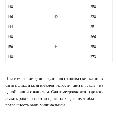
148
—
258
146
140
238
144
—
251
148
—
266
150
144
258
148
—
273
При измерении длины туловища, голова свиньи должна
быть прямо, а края нижней челюсти, шеи и груди – на
одной линии с животом. Сантиметровая лента должна
лежать ровно и плотно прижата к щетине, чтобы
погрешность была минимальной.