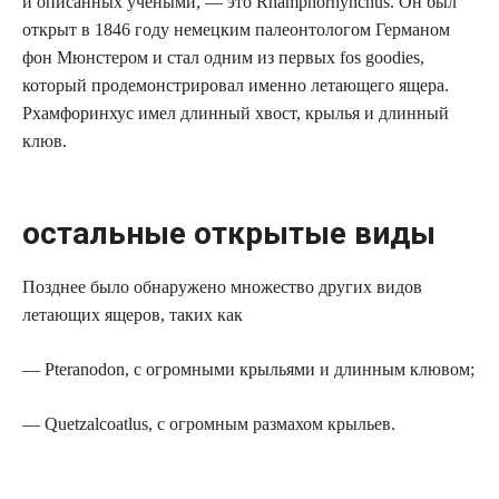
и описанных учеными, — это Rhamphorhynchus. Он был
открыт в 1846 году немецким палеонтологом Германом
фон Мюнстером и стал одним из первых fos goodies,
который продемонстрировал именно летающего ящера.
Рхамфоринхус имел длинный хвост, крылья и длинный
клюв.
остальные открытые виды
Позднее было обнаружено множество других видов
летающих ящеров, таких как
— Pteranodon, с огромными крыльями и длинным клювом;
— Quetzalcoatlus, с огромным размахом крыльев.