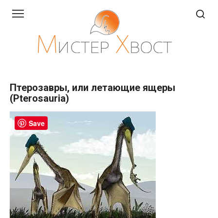
Перейти
к
контенту
Птерозавры, или летающие ящеры
(Pterosauria)
Save