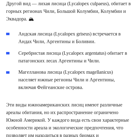
Другой вид — лихая лисица (Lycalopex culpaeus), обитает в
горных регионах Чили, Большой Колумбии, Колумбии и
Эквадора. 🏔️
Андская лисица (Lycalopex griseus) встречается в
Андах Чили, Аргентины и Боливии.
Серебристая лисица (Lycalopex argentatus) обитает в
патагонских лесах Аргентины и Чили.
Магелланова лисица (Lycalopex magellanicus)
населяет южные регионы Чили и Аргентины,
включая Фейгеанские острова.
Эти виды южноамериканских лисиц имеют различные
ареалы обитания, но их распространение ограничено
Южной Америкой. У каждого вида есть свои характерные
особенности ареала и экологические предпочтения, что
позволяет им находиться в разных биомах и