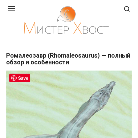
Перейти
к
контенту
Ромалеозавр (Rhomaleosaurus) — полный
обзор и особенности
Save