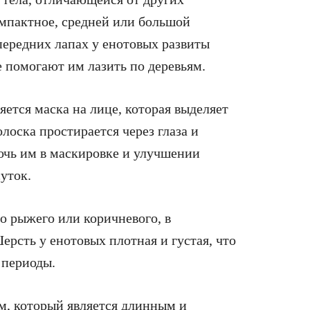
мпактное, средней или большой
передних лапах у енотовых развиты
е помогают им лазить по деревьям.
ется маска на лице, которая выделяет
лоска простирается через глаза и
очь им в маскировке и улучшении
уток.
до рыжего или коричневого, в
ерсть у енотовых плотная и густая, что
 периоды.
м, который является длинным и