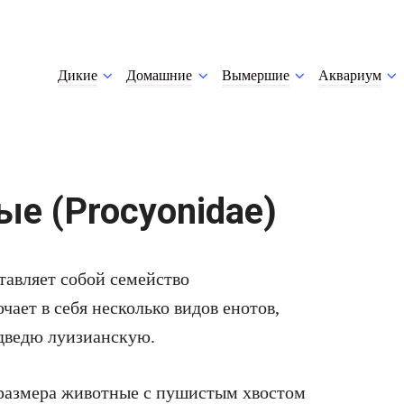
Дикие
Домашние
Вымершие
Аквариум
е (Procyonidae)
тавляет собой семейство
ает в себя несколько видов енотов,
едведю луизианскую.
 размера животные с пушистым хвостом