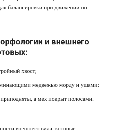
для балансировки при движении по
орфологии и внешнего
отовых:
тройный хвост;
оминающими медвежью морду и ушами;
приподняты, а мех покрыт полосами.
ности внешнего вида, которые