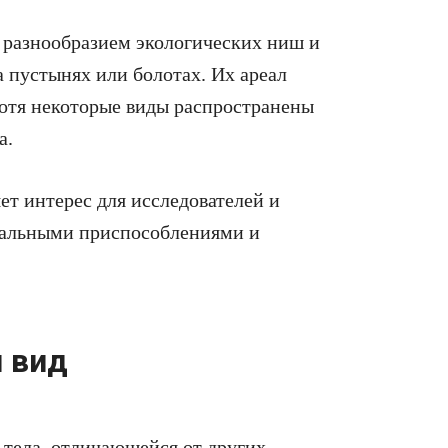
 разнообразием экологических ниш и
на пустынях или болотах. Их ареал
хотя некоторые виды распространены
а.
ет интерес для исследователей и
кальными приспособлениями и
 вид
тела, отличающейся от других