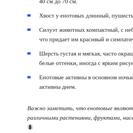
40 см до 70 см.
Хвост у енотовых длинный, пушист
Силуэт животных компактный, с не
что придает им красивый и симпати
Шерсть густая и мягкая, часто окра
белые оттенки, иногда с ярким рису
Енотовые активны в основном ночью
активны днем.
Важно заметить, что енотовые являю
различными растениями, фруктами, на
🐜