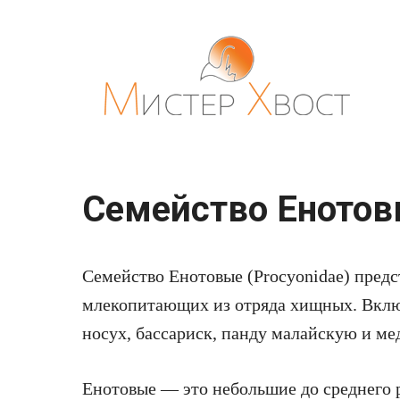
Перейти
к
контенту
Семейство Енотовы
Семейство Енотовые (Procyonidae) предс
млекопитающих из отряда хищных. Включ
носух, бассариск, панду малайскую и м
Енотовые — это небольшие до среднего