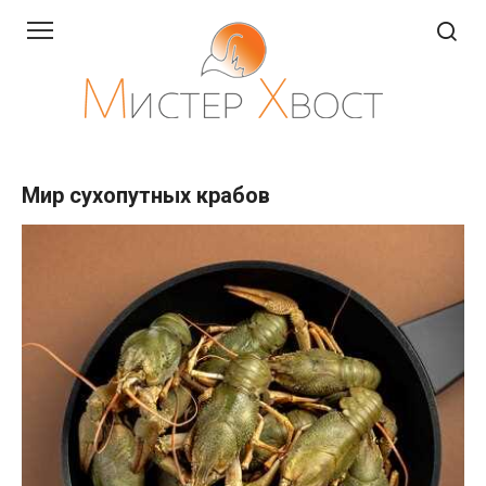
Перейти
к
контенту
Мир сухопутных крабов