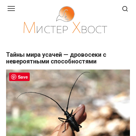
Перейти
к
контенту
Тайны мира усачей — дровосеки с
невероятными способностями
Save