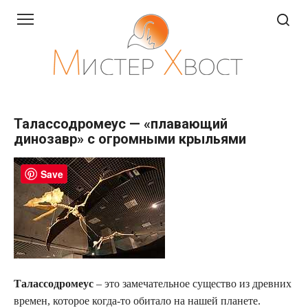
Перейти
к
контенту
Талассодромеус — «плавающий
динозавр» с огромными крыльями
Save
Талассодромеус
– это замечательное существо из древних
времен, которое когда-то обитало на нашей планете.