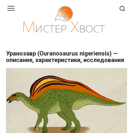
Перейти
к
контенту
Уранозавр (Ouranosaurus nigeriensis) —
описание, характеристики, исследования