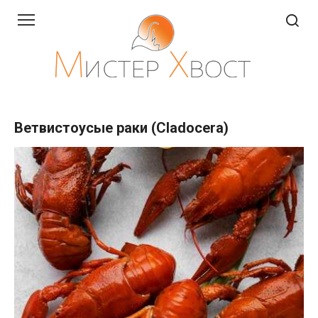
Перейти
к
контенту
Ветвистоусые раки (Cladocera)